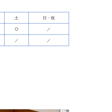
土
日・祝
○
／
／
／