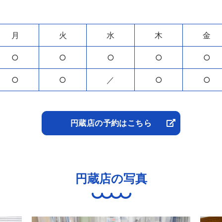
月
火
水
木
金
○
○
○
○
○
○
○
／
○
○
円蔵店の予約はこちら
円蔵店の写真